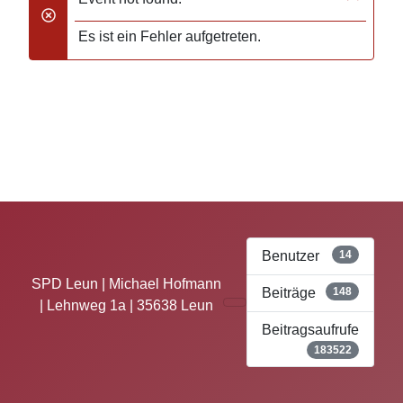
danger
Es ist ein Fehler aufgetreten.
Benutzer
14
SPD Leun | Michael Hofmann
Beiträge
148
| Lehnweg 1a | 35638 Leun
Beitragsaufrufe
183522